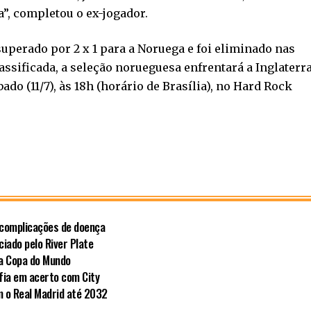
”, completou o ex-jogador.
 superado por 2 x 1 para a Noruega e foi eliminado nas
assificada, a seleção norueguesa enfrentará a Inglaterr
ado (11/7), às 18h (horário de Brasília), no Hard Rock
r complicações de doença
iado pelo River Plate
na Copa do Mundo
fia em acerto com City
om o Real Madrid até 2032