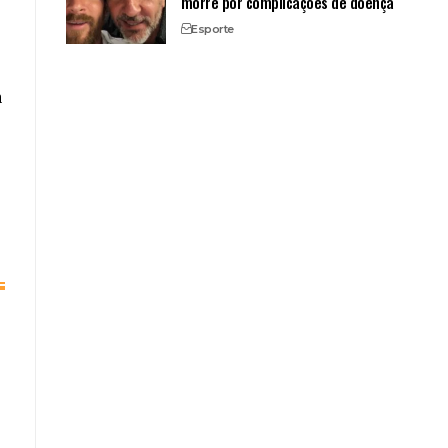
morre por complicações de doença
Esporte
a