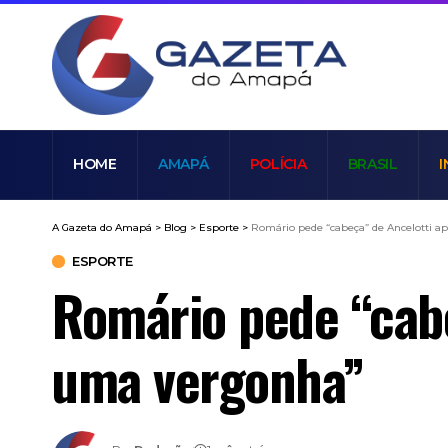
HOME
AMAPÁ
POLÍCIA
BRASIL
I
A Gazeta do Amapá
>
Blog
>
Esporte
>
Romário pede “cabeça” de Ancelotti a
ESPORTE
Romário pede “cabe
uma vergonha”