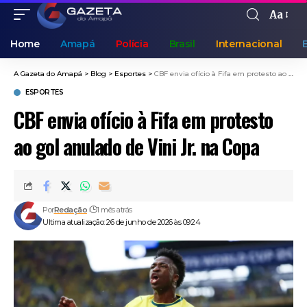
Aa
Home
Amapá
Polícia
Brasil
Internacional
A Gazeta do Amapá
>
Blog
>
Esportes
>
CBF envia ofício à Fifa em protesto ao gol anulado de Vini Jr. na Copa
ESPORTES
CBF envia ofício à Fifa em protesto
ao gol anulado de Vini Jr. na Copa
Por
Redação
1 mês atrás
Ultima atualização: 26 de junho de 2026 às 09:24