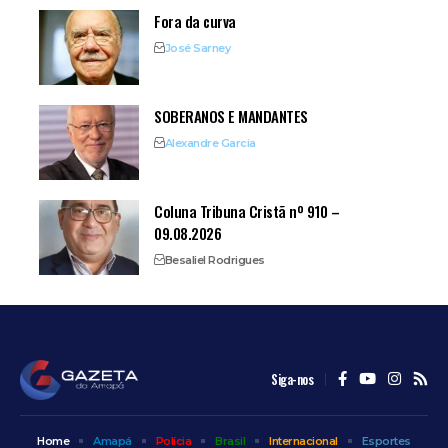
Fora da curva
José Sarney
SOBERANOS E MANDANTES
Alexandre Garcia
Coluna Tribuna Cristã nº 910 –
09.08.2026
Besaliel Rodrigues
Siga-nos
Home
Amapá
Polícia
Brasil
Internacional
Esportes