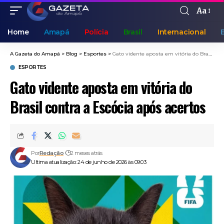
Aa
Home
Amapá
Polícia
Brasil
Internacional
A Gazeta do Amapá
>
Blog
>
Esportes
>
Gato vidente aposta em vitória do Brasil contra a Escócia após acertos
ESPORTES
Gato vidente aposta em vitória do
Brasil contra a Escócia após acertos
Por
Redação
2 meses atrás
Ultima atualização: 24 de junho de 2026 às 09:03