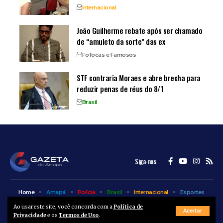
Internacional
João Guilherme rebate após ser chamado
de “amuleto da sorte” das ex
Fofocas e Famosos
STF contraria Moraes e abre brecha para
reduzir penas de réus do 8/1
Brasil
Siga-nos
Home
Amapá
Polícia
Brasil
Internacional
Esportes
Bem Estar
Entretenimento
Colunas
Ao usar este site, você concorda com a
Política de
Aceitar
Privacidade
e os
Termos de Uso
.
© A Gazeta do Amapá - 2025. Todos os direitos reservados.