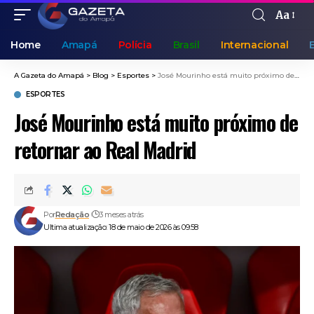
Aa
Home
Amapá
Polícia
Brasil
Internacional
A Gazeta do Amapá
>
Blog
>
Esportes
>
José Mourinho está muito próximo de retornar ao Real Madrid
ESPORTES
José Mourinho está muito próximo de
retornar ao Real Madrid
Por
Redação
3 meses atrás
Ultima atualização: 18 de maio de 2026 às 09:58