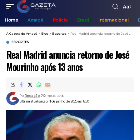
Aa
Home
Amapá
Polícia
Brasil
Internacional
A Gazeta do Amapá
>
Blog
>
Esportes
>
Real Madrid anuncia retorno de José Mourinho após 13 anos
ESPORTES
Real Madrid anuncia retorno de José
Mourinho após 13 anos
Por
Redação
2 meses atrás
Ultima atualização: 11 de junho de 2026 às 16:50