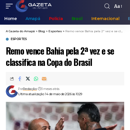
Aa
Home
Amapá
Polícia
Brasil
Internacional
A Gazeta do Amapá
>
Blog
>
Esportes
>
Remo vence Bahia pela 2ª vez e se classifica na Copa do Brasil
ESPORTES
Remo vence Bahia pela 2ª vez e se
classifica na Copa do Brasil
Por
Redação
3 meses atrás
Ultima atualização: 14 de maio de 2026 às 10:29