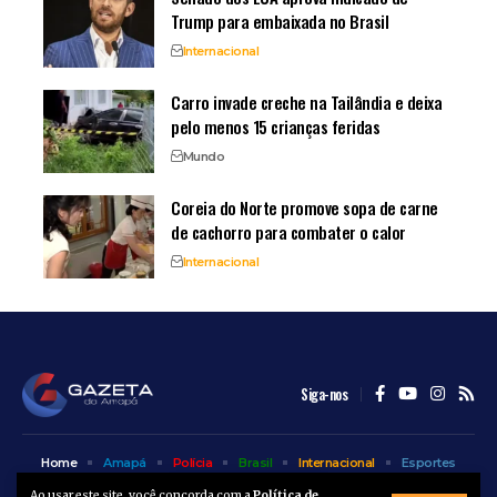
Trump para embaixada no Brasil
Internacional
Carro invade creche na Tailândia e deixa
pelo menos 15 crianças feridas
Mundo
Coreia do Norte promove sopa de carne
de cachorro para combater o calor
Internacional
Siga-nos
Home
Amapá
Polícia
Brasil
Internacional
Esportes
Bem Estar
Entretenimento
Colunas
Ao usar este site, você concorda com a
Política de