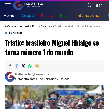
Aa
Home
Amapá
Polícia
Brasil
Internacional
A Gazeta do Amapá
>
Blog
>
Esportes
>
Triatlo: brasileiro Miguel Hidalgo se torna número 1 do mundo
ESPORTES
Triatlo: brasileiro Miguel Hidalgo se
torna número 1 do mundo
Por
Redação
2 meses atrás
Ultima atualização: 2 de junho de 2026 às 12:02