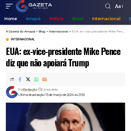
Aa
Home
Amapá
Polícia
Brasil
Internacional
A Gazeta do Amapá
>
Blog
>
Internacional
>
EUA: ex-vice-presidente Mike Pence diz que não apoiará Trump
INTERNACIONAL
EUA: ex-vice-presidente Mike Pence
diz que não apoiará Trump
Por
Redação
2 anos atrás
Ultima atualização: 15 de março de 2024 às 21:50