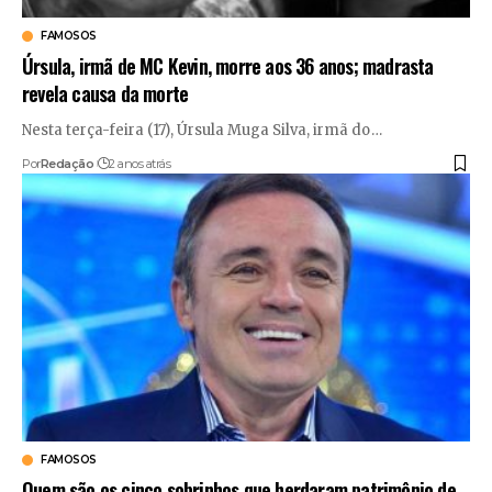
FAMOSOS
Úrsula, irmã de MC Kevin, morre aos 36 anos; madrasta
revela causa da morte
Nesta terça-feira (17), Úrsula Muga Silva, irmã do
…
Por
Redação
2 anos atrás
FAMOSOS
Quem são os cinco sobrinhos que herdaram patrimônio de