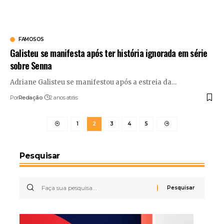
FAMOSOS
Galisteu se manifesta após ter história ignorada em série
sobre Senna
Adriane Galisteu se manifestou após a estreia da
…
Por
Redação
2 anos atrás
1
2
3
4
5
Pesquisar