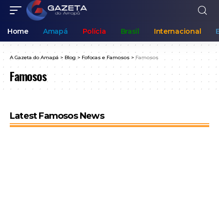
Home
Amapá
Polícia
Brasil
Internacional
A Gazeta do Amapá
>
Blog
>
Fofocas e Famosos
>
Famosos
Famosos
Latest Famosos News