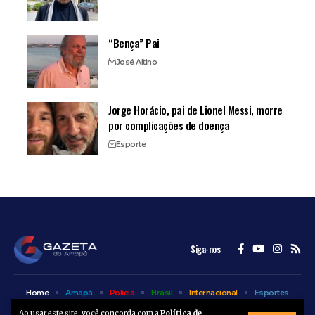
“Bença” Pai
José Altino
Jorge Horácio, pai de Lionel Messi, morre
por complicações de doença
Esporte
Siga-nos
Home
Amapá
Polícia
Brasil
Internacional
Esportes
Bem Estar
Entretenimento
Colunas
Ao usar este site, você concorda com a
Política de