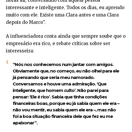
horas ali, conversando com aquela pessoa
interessante e inteligente. Todos os dias, eu aprendo
muito com ele. Existe uma Clara antes e uma Clara
depois do Marco”.
A influenciadora conta ainda que sempre soube que o
empresário era rico, e rebate críticas sobre ser
interesseira:
“Nós nos conhecemos num jantar com amigos.
Obviamente que, no começo, eu não olhei para ele
já pensando que seria meu namorado.
Conversamos e houve uma admiração. ‘Que
inteligente, que homem culto’. Não parei para
pensar: ‘Ele é rico’. Sabia que tinha condições
financeiras boas, porque eu já sabia quem ele era –
não vou mentir, eu sabia quem ele era –, mas não
foi a boa situação financeira dele que fez eu me
apaixonar”.