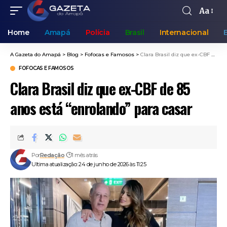
Aa
Home
Amapá
Polícia
Brasil
Internacional
A Gazeta do Amapá
>
Blog
>
Fofocas e Famosos
>
Clara Brasil diz que ex-CBF de 85 anos está “enrolando” para casar
FOFOCAS E FAMOSOS
Clara Brasil diz que ex-CBF de 85
anos está “enrolando” para casar
Por
Redação
1 mês atrás
Ultima atualização: 24 de junho de 2026 às 11:25