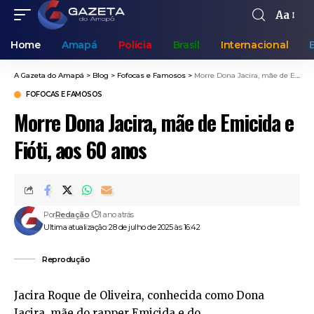
Aa
Home
Amapá
Polícia
Brasil
Internacional
A Gazeta do Amapá
>
Blog
>
Fofocas e Famosos
>
Morre Dona Jacira, mãe de Emicida e Fióti, aos 60 anos
FOFOCAS E FAMOSOS
Morre Dona Jacira, mãe de Emicida e
Fióti, aos 60 anos
Por
Redação
1 ano atrás
Ultima atualização: 28 de julho de 2025 às 16:42
Reprodução
Jacira Roque de Oliveira, conhecida como Dona
Jacira, mãe do rapper Emicida e do