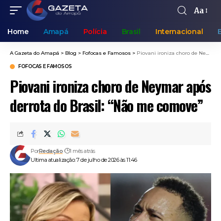
Aa
Home
Amapá
Polícia
Brasil
Internacional
A Gazeta do Amapá
>
Blog
>
Fofocas e Famosos
>
Piovani ironiza choro de Neymar após derrota do Brasil: “Não me comove”
FOFOCAS E FAMOSOS
Piovani ironiza choro de Neymar após
derrota do Brasil: “Não me comove”
Por
Redação
1 mês atrás
Ultima atualização: 7 de julho de 2026 às 11:46