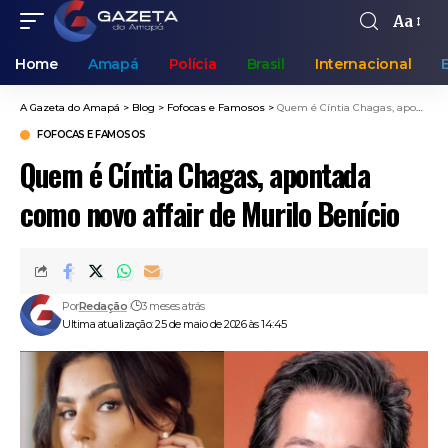
Aa
Home
Amapá
Polícia
Brasil
Internacional
A Gazeta do Amapá
>
Blog
>
Fofocas e Famosos
>
Quem é Cíntia Chagas, apontada como novo affair de Murilo Benício
FOFOCAS E FAMOSOS
Quem é Cíntia Chagas, apontada
como novo affair de Murilo Benício
Por
Redação
3 meses atrás
Ultima atualização: 25 de maio de 2026 às 14:45