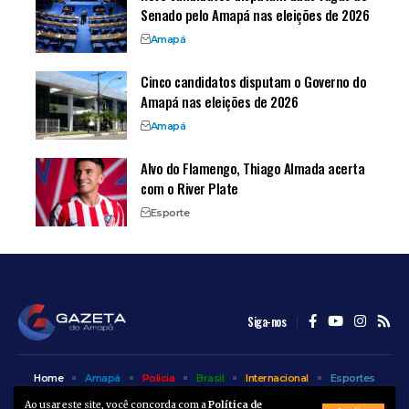
Senado pelo Amapá nas eleições de 2026
Amapá
Cinco candidatos disputam o Governo do
Amapá nas eleições de 2026
Amapá
Alvo do Flamengo, Thiago Almada acerta
com o River Plate
Esporte
Siga-nos
Home
Amapá
Polícia
Brasil
Internacional
Esportes
Bem Estar
Entretenimento
Colunas
Ao usar este site, você concorda com a
Política de