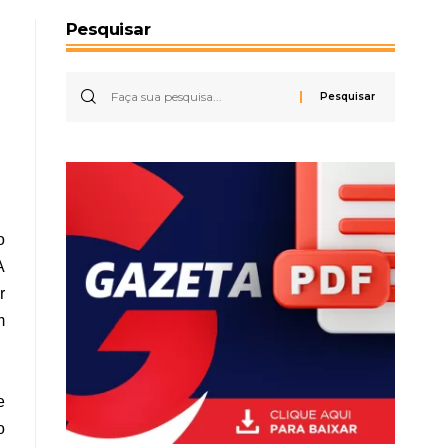
Pesquisar
o
A
r
m
e
o