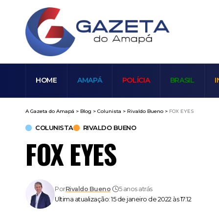
HOME
AMAPÁ
POLÍCIA
BRASIL
I
A Gazeta do Amapá
>
Blog
>
Colunista
>
Rivaldo Bueno
>
FOX EYES
COLUNISTA
RIVALDO BUENO
FOX EYES
Por
Rivaldo Bueno
5 anos atrás
Ultima atualização: 15 de janeiro de 2022 às 17:12