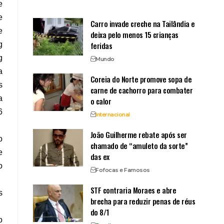
e
e
Carro invade creche na Tailândia e
e
deixa pelo menos 15 crianças
feridas
g
g
Mundo
a
Coreia do Norte promove sopa de
s
carne de cachorro para combater
a
o calor
6
Internacional
João Guilherme rebate após ser
o
chamado de “amuleto da sorte”
e
das ex
o
Fofocas e Famosos
STF contraria Moraes e abre
s
brecha para reduzir penas de réus
do 8/1
o