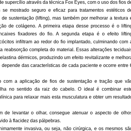
g de supercílio através da técnica Fox Eyes, com o uso dos ﬁos d
 se mostrado seguro e eficaz para tratamentos estéticos d
 de sustentação (lifting), mas também por melhorar a textura 
ção de colágeno. A primeira etapa desse processo é o liftin
caixes fixadores do fio. A segunda etapa é o efeito liftin
cócitos infiltram ao redor do fio implantado, culminando com 
 a reabsorção completa do material. Essas alterações teciduai
lastina dérmicos, produzindo um efeito revitalizante e melhor
 depende das características de cada paciente e ocorre entre 
o com a aplicação de fios de sustentação e tração que vã
lha no sentido da raiz do cabelo. O ideal é combinar est
línica para relaxar mais esta musculatura e obter um resultad
além de levantar o olhar, consegue atenuar o aspecto de olho
vido à flacidez das pálpebras.
nimamente invasiva, ou seja, não cirúrgica, e os mesmos sã