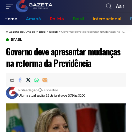
Aa
Home
Amapá
Polícia
Brasil
Internacional
A Gazeta do Amapá
>
Blog
>
Brasil
>
Governo deve apresentar mudanças na reforma da Previdência
BRASIL
Governo deve apresentar mudanças
na reforma da Previdência
Por
Redação
7 anos atrás
Ultima atualização: 25 de junho de 2019 às 00:00