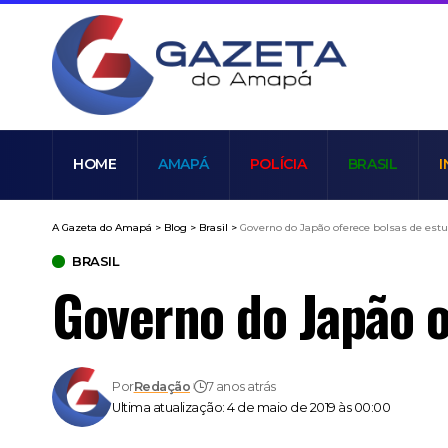
HOME
AMAPÁ
POLÍCIA
BRASIL
I
A Gazeta do Amapá
>
Blog
>
Brasil
>
Governo do Japão oferece bolsas de estud
BRASIL
Governo do Japão o
Por
Redação
7 anos atrás
Ultima atualização: 4 de maio de 2019 às 00:00