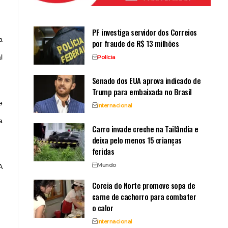
PF investiga servidor dos Correios
a
por fraude de R$ 13 milhões
l
Polícia
Senado dos EUA aprova indicado de
Trump para embaixada no Brasil
e
Internacional
a
Carro invade creche na Tailândia e
deixa pelo menos 15 crianças
feridas
Mundo
A
Coreia do Norte promove sopa de
carne de cachorro para combater
o calor
Internacional