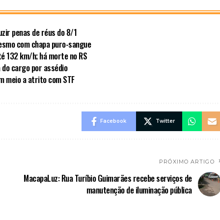
zir penas de réus do 8/1
mesmo com chapa puro-sangue
té 132 km/h; há morte no RS
a do cargo por assédio
em meio a atrito com STF
Facebook
Twitter
PRÓXIMO ARTIGO
MacapaLuz: Rua Turíbio Guimarães recebe serviços de
manutenção de iluminação pública