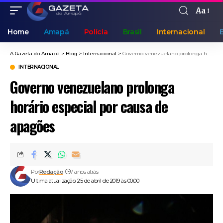
Aa
Home
Amapá
Polícia
Brasil
Internacional
A Gazeta do Amapá
>
Blog
>
Internacional
>
Governo venezuelano prolonga horário especial por causa de apagões
INTERNACIONAL
Governo venezuelano prolonga
horário especial por causa de
apagões
Por
Redação
7 anos atrás
Ultima atualização: 25 de abril de 2019 às 00:00