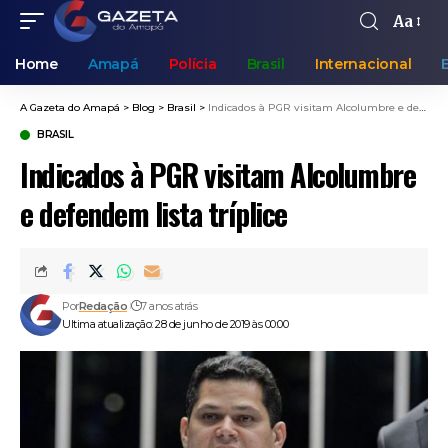
Aa
Home
Amapá
Polícia
Brasil
Internacional
A Gazeta do Amapá
>
Blog
>
Brasil
>
Indicados à PGR visitam Alcolumbre e defendem lista tríplice
BRASIL
Indicados à PGR visitam Alcolumbre
e defendem lista tríplice
Por
Redação
7 anos atrás
Ultima atualização: 28 de junho de 2019 às 00:00