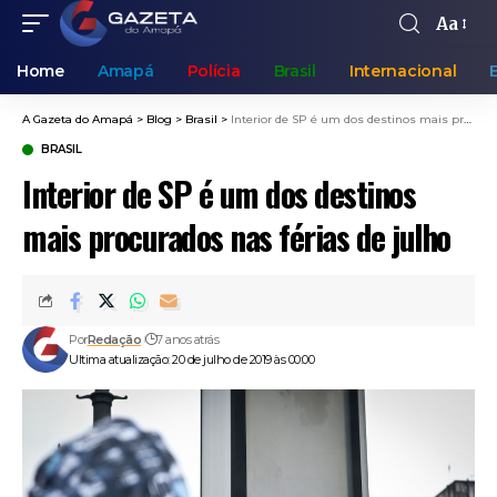
Aa
Home
Amapá
Polícia
Brasil
Internacional
A Gazeta do Amapá
>
Blog
>
Brasil
>
Interior de SP é um dos destinos mais procurados nas férias de julho
BRASIL
Interior de SP é um dos destinos
mais procurados nas férias de julho
Por
Redação
7 anos atrás
Ultima atualização: 20 de julho de 2019 às 00:00