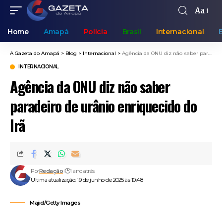
Aa
Home
Amapá
Polícia
Brasil
Internacional
A Gazeta do Amapá
>
Blog
>
Internacional
>
Agência da ONU diz não saber paradeiro de urânio enriquecido do Irã
INTERNACIONAL
Agência da ONU diz não saber
paradeiro de urânio enriquecido do
Irã
Por
Redação
1 ano atrás
Ultima atualização: 19 de junho de 2025 às 10:48
Majid/Getty Images