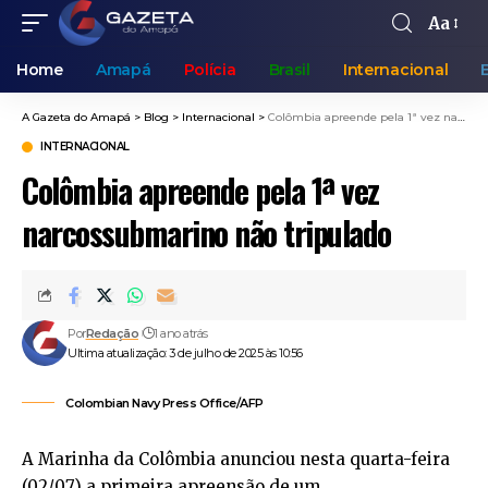
Aa
Home
Amapá
Polícia
Brasil
Internacional
A Gazeta do Amapá
>
Blog
>
Internacional
>
Colômbia apreende pela 1ª vez narcossubmarino não tripulado
INTERNACIONAL
Colômbia apreende pela 1ª vez
narcossubmarino não tripulado
Por
Redação
1 ano atrás
Ultima atualização: 3 de julho de 2025 às 10:56
Colombian Navy Press Office/AFP
A Marinha da Colômbia anunciou nesta quarta-feira
(02/07) a primeira apreensão de um