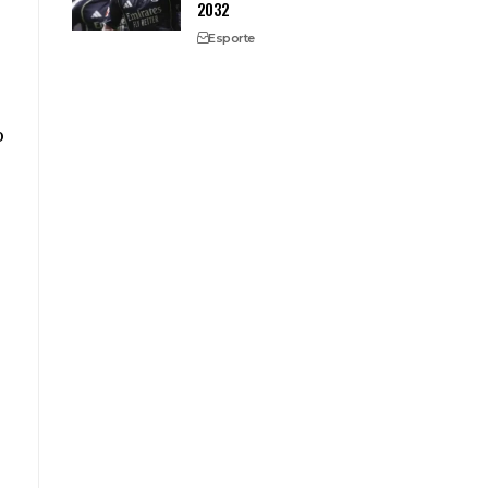
2032
Esporte
o