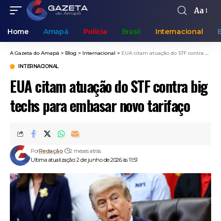
Aa
Home
Amapá
Polícia
Brasil
Internacional
A Gazeta do Amapá
>
Blog
>
Internacional
>
EUA citam atuação do STF contra big techs para embasar novo tarifaço
INTERNACIONAL
EUA citam atuação do STF contra big
techs para embasar novo tarifaço
Por
Redação
2 meses atrás
Ultima atualização: 2 de junho de 2026 às 11:51