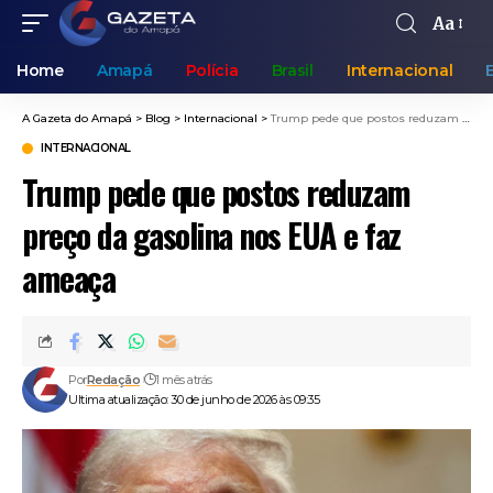
Aa
Home
Amapá
Polícia
Brasil
Internacional
A Gazeta do Amapá
>
Blog
>
Internacional
>
Trump pede que postos reduzam preço da gasolina nos EUA e faz ameaça
INTERNACIONAL
Trump pede que postos reduzam
preço da gasolina nos EUA e faz
ameaça
Por
Redação
1 mês atrás
Ultima atualização: 30 de junho de 2026 às 09:35