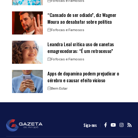
Fofocas e Famosos
“Cansado de ser odiado”, diz Wagner
Moura ao desabafar sobre política
Fofocas e Famosos
Leandra Leal critica uso de canetas
emagrecedoras: “É um retrocesso”
Fofocas e Famosos
Apps de dopamina podem prejudicar o
cérebro e causar efeito vicioso
Bem Estar
Siga-nos