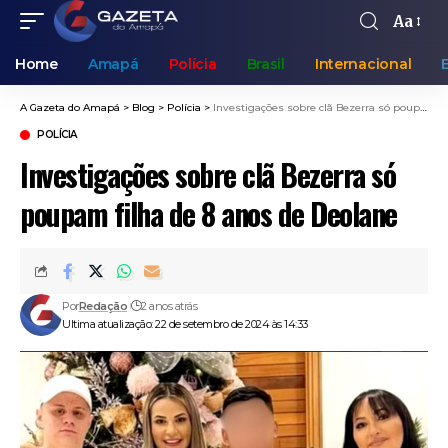
Aa
Home
Amapá
Polícia
Brasil
Internacional
A Gazeta do Amapá
>
Blog
>
Polícia
>
Investigações sobre clã Bezerra só poupam filha de 8 anos de Deolane
POLÍCIA
Investigações sobre clã Bezerra só
poupam filha de 8 anos de Deolane
Por
Redação
2 anos atrás
Ultima atualização: 22 de setembro de 2024 às 14:33