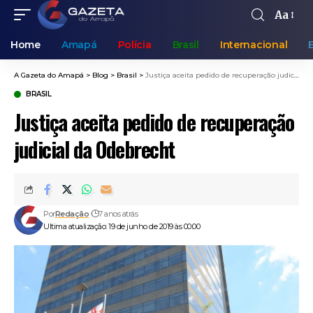
Aa
Home
Amapá
Polícia
Brasil
Internacional
A Gazeta do Amapá
>
Blog
>
Brasil
>
Justiça aceita pedido de recuperação judicial da Odebrecht
BRASIL
Justiça aceita pedido de recuperação
judicial da Odebrecht
Por
Redação
7 anos atrás
Ultima atualização: 19 de junho de 2019 às 00:00