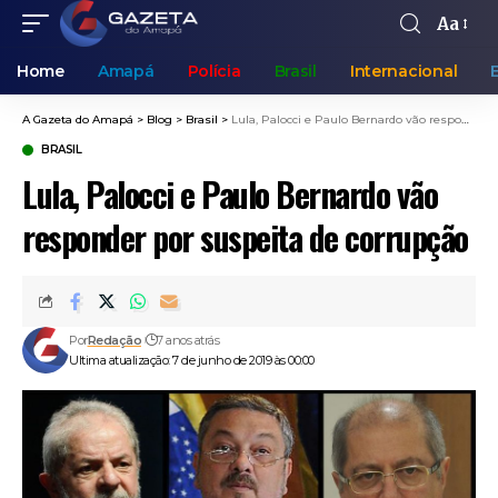
Aa
Home
Amapá
Polícia
Brasil
Internacional
A Gazeta do Amapá
>
Blog
>
Brasil
>
Lula, Palocci e Paulo Bernardo vão responder por suspeita de corrupção
BRASIL
Lula, Palocci e Paulo Bernardo vão
responder por suspeita de corrupção
Por
Redação
7 anos atrás
Ultima atualização: 7 de junho de 2019 às 00:00