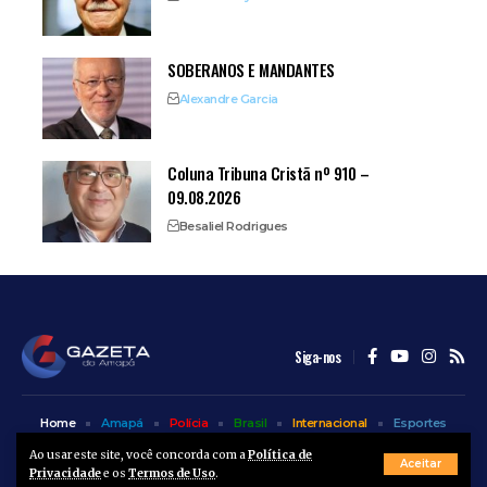
SOBERANOS E MANDANTES
Alexandre Garcia
Coluna Tribuna Cristã nº 910 –
09.08.2026
Besaliel Rodrigues
Siga-nos
Home
Amapá
Polícia
Brasil
Internacional
Esportes
Bem Estar
Entretenimento
Colunas
Ao usar este site, você concorda com a
Política de
Aceitar
Privacidade
e os
Termos de Uso
.
© A Gazeta do Amapá - 2025. Todos os direitos reservados.