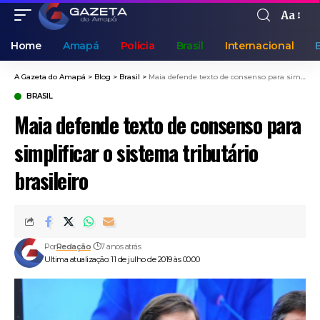
Aa
Home
Amapá
Polícia
Brasil
Internacional
A Gazeta do Amapá
>
Blog
>
Brasil
>
Maia defende texto de consenso para simplificar o sistema tributário brasileiro
BRASIL
Maia defende texto de consenso para
simplificar o sistema tributário
brasileiro
Por
Redação
7 anos atrás
Ultima atualização: 11 de julho de 2019 às 00:00