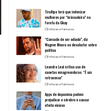
Tirullipa terá que indenizar
mulheres por “brincadeira” na
Farofa da Gkay
Fofocas e Famosos
“Cansado de ser odiado”, diz
Wagner Moura ao desabafar sobre
política
Fofocas e Famosos
Leandra Leal critica uso de
canetas emagrecedoras: “É um
retrocesso”
Fofocas e Famosos
Apps de dopamina podem
prejudicar o cérebro e causar
efeito vicioso