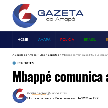
HOME
AMAPÁ
POLÍCIA
BRASIL
I
A Gazeta do Amapá
>
Blog
>
Esportes
>
Mbappé comunica ao PSG que deixará 
ESPORTES
Mbappé comunica ao
Por
Redação
2 anos atrás
Ultima atualização: 16 de fevereiro de 2024 às 10:33