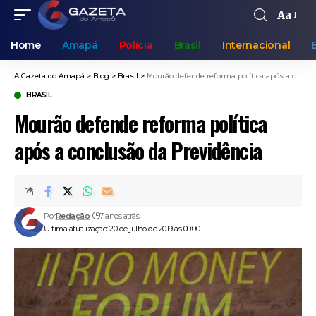
Aa
Home
Amapá
Polícia
Brasil
Internacional
A Gazeta do Amapá
>
Blog
>
Brasil
>
Mourão defende reforma política após a conclusão da Previdência
BRASIL
Mourão defende reforma política
após a conclusão da Previdência
Por
Redação
7 anos atrás
Ultima atualização: 20 de julho de 2019 às 00:00