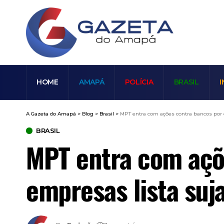
HOME
AMAPÁ
POLÍCIA
BRASIL
I
A Gazeta do Amapá
>
Blog
>
Brasil
>
MPT entra com ações contra bancos por c
BRASIL
MPT entra com açõe
empresas lista suj