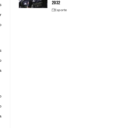
2032
s
Esporte
r
o
s
o
a
o
o
a