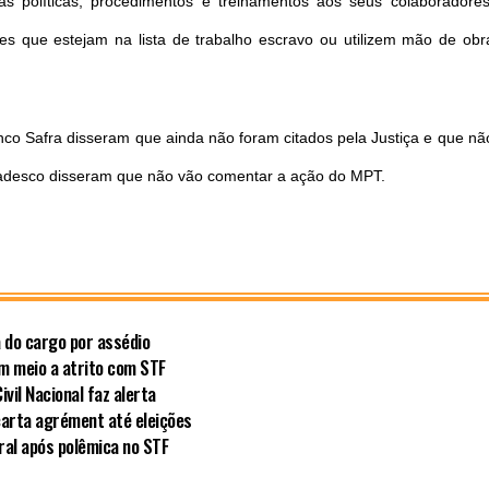
as políticas, procedimentos e treinamentos aos seus colaboradores
tes que estejam na lista de trabalho escravo ou utilizem mão de obr
nco Safra disseram que ainda não foram citados pela Justiça e que nã
radesco disseram que não vão comentar a ação do MPT.
a do cargo por assédio
em meio a atrito com STF
vil Nacional faz alerta
carta agrément até eleições
al após polêmica no STF