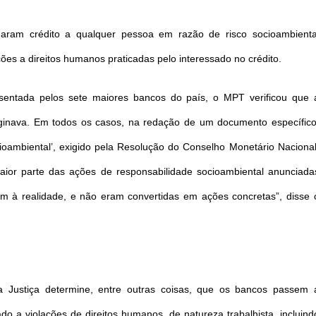
aram crédito a qualquer pessoa em razão de risco socioambienta
ões a direitos humanos praticadas pelo interessado no crédito.
sentada pelos sete maiores bancos do país, o MPT verificou que 
ginava. Em todos os casos, na redação de um documento específico
ioambiental’, exigido pela Resolução do Conselho Monetário Nacional
maior parte das ações de responsabilidade socioambiental anunciada
iam à realidade, e não eram convertidas em ações concretas”, disse 
a Justiça determine, entre outras coisas, que os bancos passem 
nado a violações de direitos humanos, de natureza trabalhista, incluind