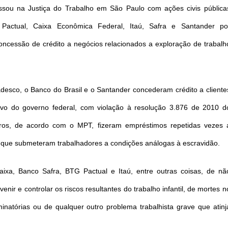
essou na Justiça do Trabalho em São Paulo com ações civis pública
Pactual, Caixa Econômica Federal, Itaú, Safra e Santander po
oncessão de crédito a negócios relacionados a exploração de trabalh
desco, o Banco do Brasil e o Santander concederam crédito a cliente
ravo do governo federal, com violação à resolução 3.876 de 2010 d
iros, de acordo com o MPT, fizeram empréstimos repetidas vezes 
s que submeteram trabalhadores a condições análogas à escravidão.
aixa, Banco Safra, BTG Pactual e Itaú, entre outras coisas, de nã
venir e controlar os riscos resultantes do trabalho infantil, de mortes n
minatórias ou de qualquer outro problema trabalhista grave que atinj