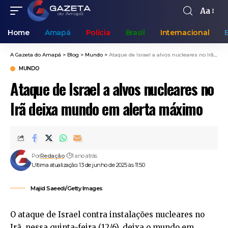
Aa
Home
Amapá
Polícia
Brasil
Internacional
A Gazeta do Amapá
>
Blog
>
Mundo
>
Ataque de Israel a alvos nucleares no Irã deixa mundo em alerta máximo
MUNDO
Ataque de Israel a alvos nucleares no
Irã deixa mundo em alerta máximo
Por
Redação
1 ano atrás
Ultima atualização: 13 de junho de 2025 às 11:50
Majid Saeedi/Getty Images
O ataque de Israel contra instalações nucleares no
Irã, nessa quinta-feira (12/6), deixa o mundo em