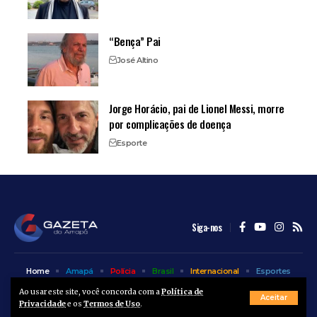
“Bença” Pai
José Altino
Jorge Horácio, pai de Lionel Messi, morre
por complicações de doença
Esporte
Siga-nos
Home
Amapá
Polícia
Brasil
Internacional
Esportes
Bem Estar
Entretenimento
Colunas
Ao usar este site, você concorda com a
Política de
Aceitar
Privacidade
e os
Termos de Uso
.
© A Gazeta do Amapá - 2025. Todos os direitos reservados.