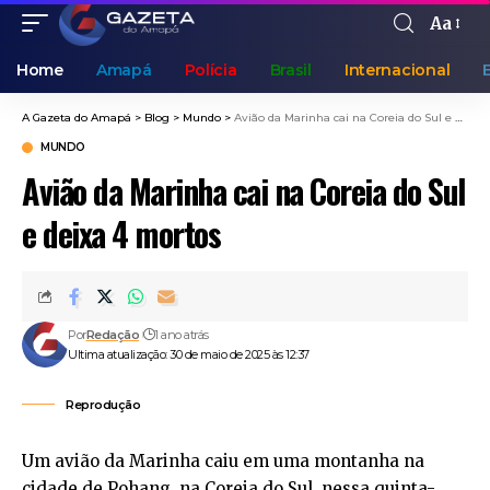
Aa
Home
Amapá
Polícia
Brasil
Internacional
A Gazeta do Amapá
>
Blog
>
Mundo
>
Avião da Marinha cai na Coreia do Sul e deixa 4 mortos
MUNDO
Avião da Marinha cai na Coreia do Sul
e deixa 4 mortos
Por
Redação
1 ano atrás
Ultima atualização: 30 de maio de 2025 às 12:37
Reprodução
Um avião da Marinha caiu em uma montanha na
cidade de Pohang, na Coreia do Sul, nessa quinta-