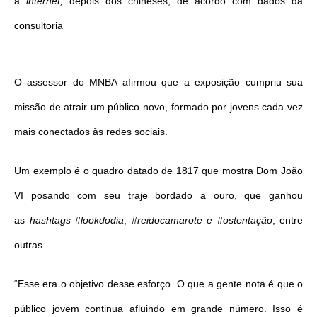
à
internet,
depois dos chineses, de acordo com dados da
consultoria
O assessor do MNBA afirmou que a exposição cumpriu sua
missão de atrair um público novo, formado por jovens cada vez
mais conectados às redes sociais.
Um exemplo é o quadro datado de 1817 que mostra
Dom
João
VI posando com seu traje bordado a ouro, que ganhou
as
hashtags #lookdodia
,
#reidocamarote e
#ostentação
, entre
outras.
“Esse era o objetivo desse esforço. O que a gente nota é que o
público jovem continua afluindo em grande número. Isso é