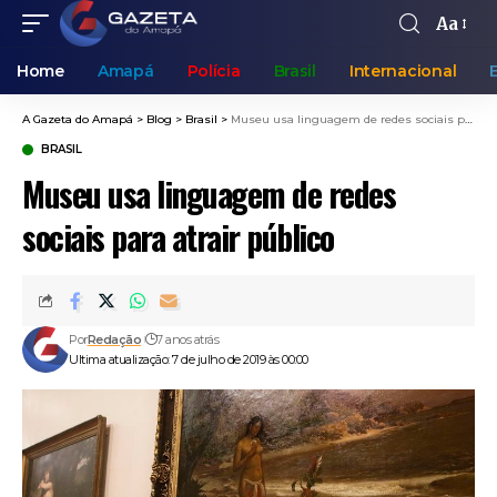
Aa
Home
Amapá
Polícia
Brasil
Internacional
A Gazeta do Amapá
>
Blog
>
Brasil
>
Museu usa linguagem de redes sociais para atrair público
BRASIL
Museu usa linguagem de redes
sociais para atrair público
Por
Redação
7 anos atrás
Ultima atualização: 7 de julho de 2019 às 00:00