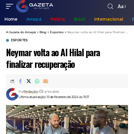
Aa
Home
Amapá
Polícia
Brasil
Internacional
A Gazeta do Amapá
>
Blog
>
Esportes
>
Neymar volta ao Al Hilal para finalizar recuperação
ESPORTES
Neymar volta ao Al Hilal para
finalizar recuperação
Por
Redação
2 anos atrás
Ultima atualização: 15 de fevereiro de 2024 às 11:07