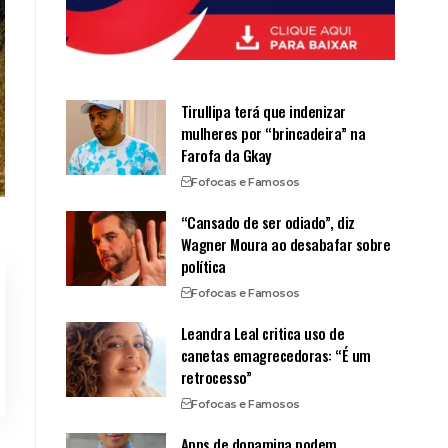
Tirullipa terá que indenizar
mulheres por “brincadeira” na
Farofa da Gkay
Fofocas e Famosos
“Cansado de ser odiado”, diz
Wagner Moura ao desabafar sobre
política
Fofocas e Famosos
Leandra Leal critica uso de
canetas emagrecedoras: “É um
retrocesso”
Fofocas e Famosos
Apps de dopamina podem