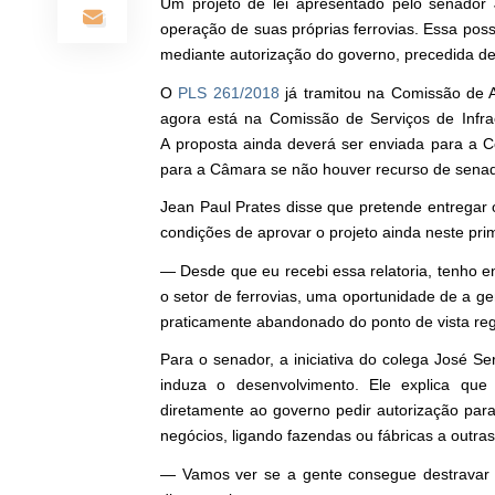
Um projeto de lei apresentado pelo senador 
operação de suas próprias ferrovias. Essa possi
mediante autorização do governo, precedida d
O
PLS 261/2018
já tramitou na Comissão de A
agora está na Comissão de Serviços de Infrae
A proposta ainda deverá ser enviada para a Co
para a Câmara se não houver recurso de senado
Jean Paul Prates disse que pretende entregar 
condições de aprovar o projeto ainda neste pr
— Desde que eu recebi essa relatoria, tenho 
o setor de ferrovias, uma oportunidade de a gen
praticamente abandonado do ponto de vista reg
Para o senador, a iniciativa do colega José Se
induza o desenvolvimento. Ele explica que 
diretamente ao governo pedir autorização para
negócios, ligando fazendas ou fábricas a outras
— Vamos ver se a gente consegue destravar 