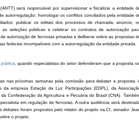
(ANTT) será responsável por supervisionar e fiscalizar a entidade d
de autorregulação; homologar os conflitos conciliados pela entidade d
nciliados; publicar os editais dos processos de chamada, anúncio, o
ar as seleções públicas e celebrar os contratos de autorização par
 de autorização de ferrovias privadas e deliberar sobre as propostas d
as federais incompatíveis com a autorregulação da entidade privada.
 pública
, quando especialistas do setor defenderam que a proposta va
adas nas próximas semanas pela comissão para debater a proposta. 
es da empresa Estação da Luz Participações (EDPL), da Associaçã
 e da Confederação da Agricultura e Pecuária do Brasil (CNA). També
specialista em regulação de ferrovias. A outra audiência será destinad
s debates foram propostos pelo relator do projeto na CI, senador Jea
sobre o projeto.