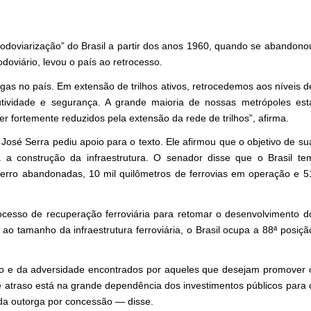
 “rodoviarização” do Brasil a partir dos anos 1960, quando se abandono
odoviário, levou o país ao retrocesso.
as no país. Em extensão de trilhos ativos, retrocedemos aos níveis d
ividade e segurança. A grande maioria de nossas metrópoles est
 fortemente reduzidos pela extensão da rede de trilhos”, afirma.
 José Serra pediu apoio para o texto. Ele afirmou que o objetivo de su
a a construção da infraestrutura. O senador disse que o Brasil te
ferro abandonadas, 10 mil quilômetros de ferrovias em operação e 5
rocesso de recuperação ferroviária para retomar o desenvolvimento d
ao tamanho da infraestrutura ferroviária, o Brasil ocupa a 88ª posiçã
o e da adversidade encontrados por aqueles que desejam promover 
 atraso está na grande dependência dos investimentos públicos para 
da outorga por concessão — disse.