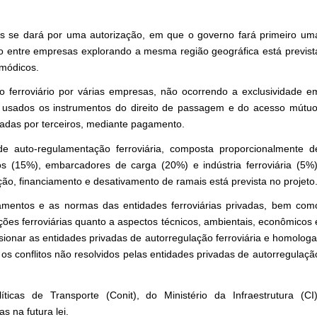
as se dará por uma autorização, em que o governo fará primeiro um
o entre empresas explorando a mesma região geográfica está previst
 módicos.
o ferroviário por várias empresas, não ocorrendo a exclusividade e
 usados os instrumentos do direito de passagem e do acesso mútuo
sadas por terceiros, mediante pagamento.
 auto-regulamentação ferroviária, composta proporcionalmente d
ros (15%), embarcadores de carga (20%) e indústria ferroviária (5%)
ção, financiamento e desativamento de ramais está prevista no projeto
amentos e as normas das entidades ferroviárias privadas, bem com
rações ferroviárias quanto a aspectos técnicos, ambientais, econômicos 
onar as entidades privadas de autorregulação ferroviária e homologa
 os conflitos não resolvidos pelas entidades privadas de autorregulaçã
icas de Transporte (Conit), do Ministério da Infraestrutura (CI)
s na futura lei.