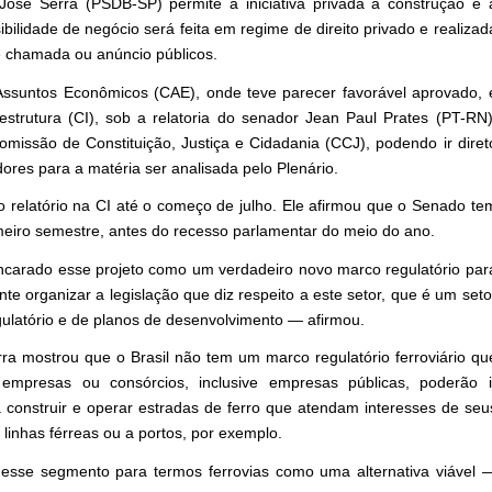
José Serra (PSDB-SP) permite à iniciativa privada a construção e 
bilidade de negócio será feita em regime de direito privado e realizad
e chamada ou anúncio públicos.
ssuntos Econômicos (CAE), onde teve parecer favorável aprovado, 
strutura (CI), sob a relatoria do senador Jean Paul Prates (PT-RN)
missão de Constituição, Justiça e Cidadania (CCJ), podendo ir diret
res para a matéria ser analisada pelo Plenário.
o relatório na CI até o começo de julho. Ele afirmou que o Senado te
imeiro semestre, antes do recesso parlamentar do meio do ano.
encarado esse projeto como um verdadeiro novo marco regulatório par
te organizar a legislação que diz respeito a este setor, que é um seto
ulatório e de planos de desenvolvimento — afirmou.
rra mostrou que o Brasil não tem um marco regulatório ferroviário qu
empresas ou consórcios, inclusive empresas públicas, poderão i
 construir e operar estradas de ferro que atendam interesses de seu
 linhas férreas ou a portos, por exemplo.
esse segmento para termos ferrovias como uma alternativa viável 