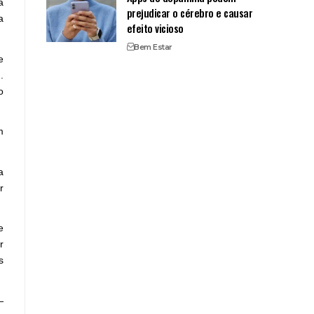
a
prejudicar o cérebro e causar
a
efeito vicioso
Bem Estar
e
.
o
m
a
r
e
r
s
—