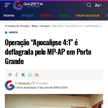
Aa
Home
Amapá
Polícia
Brasil
Internacional
A Gazeta do Amapá
>
Blog
>
Amapá
>
Operação “Apocalipse 4:1” é deflagrada pelo MP-AP em Porto Grande
AMAPÁ
Operação “Apocalipse 4:1” é
deflagrada pelo MP-AP em Porto
Grande
Por
Redação
7 anos atrás
Ultima atualização: 11 de julho de 2019 às 00:00