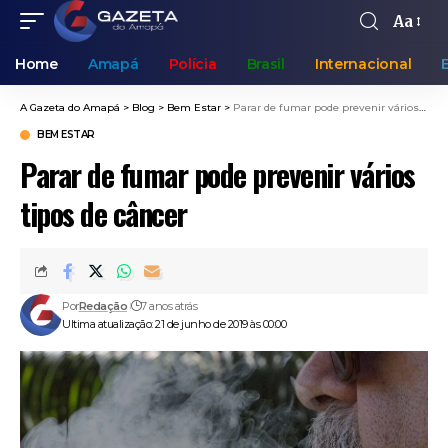
Aa
Home
Amapá
Polícia
Brasil
Internacional
A Gazeta do Amapá
>
Blog
>
Bem Estar
>
Parar de fumar pode prevenir vários tipos de câncer
BEM ESTAR
Parar de fumar pode prevenir vários
tipos de câncer
Por
Redação
7 anos atrás
Ultima atualização: 21 de junho de 2019 às 00:00