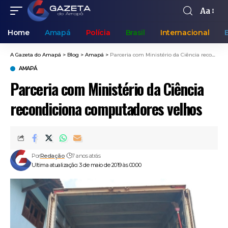
Aa
Home
Amapá
Polícia
Brasil
Internacional
A Gazeta do Amapá
>
Blog
>
Amapá
>
Parceria com Ministério da Ciência recondiciona computadores velhos
AMAPÁ
Parceria com Ministério da Ciência
recondiciona computadores velhos
Por
Redação
7 anos atrás
Ultima atualização: 3 de maio de 2019 às 00:00