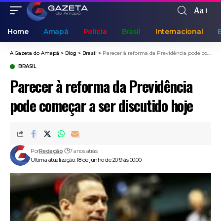
Aa
Home
Amapá
Polícia
Brasil
Internacional
A Gazeta do Amapá
>
Blog
>
Brasil
>
Parecer à reforma da Previdência pode começar a ser discutido hoje
BRASIL
Parecer à reforma da Previdência
pode começar a ser discutido hoje
Por
Redação
7 anos atrás
Ultima atualização: 18 de junho de 2019 às 00:00