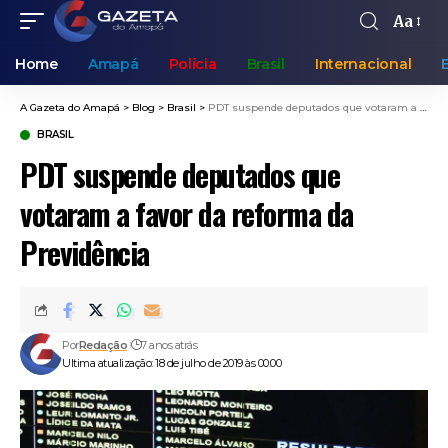
Aa
Home
Amapá
Polícia
Brasil
Internacional
A Gazeta do Amapá
>
Blog
>
Brasil
>
PDT suspende deputados que votaram a favor da reforma da Previdência
BRASIL
PDT suspende deputados que
votaram a favor da reforma da
Previdência
Por
Redação
7 anos atrás
Ultima atualização: 18 de julho de 2019 às 00:00