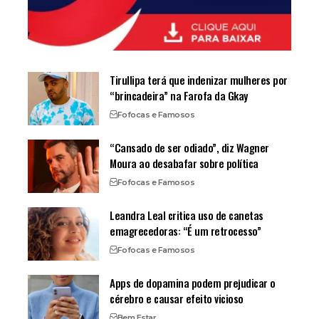
Tirullipa terá que indenizar mulheres por
“brincadeira” na Farofa da Gkay
Fofocas e Famosos
“Cansado de ser odiado”, diz Wagner
Moura ao desabafar sobre política
Fofocas e Famosos
Leandra Leal critica uso de canetas
emagrecedoras: “É um retrocesso”
Fofocas e Famosos
Apps de dopamina podem prejudicar o
cérebro e causar efeito vicioso
Bem Estar