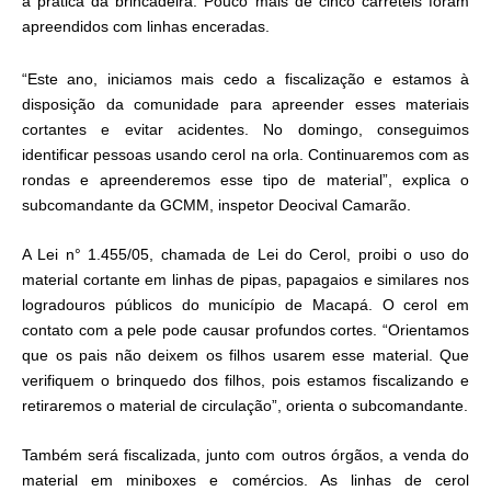
a prática da brincadeira. Pouco mais de cinco carretéis foram
apreendidos com linhas enceradas.
“Este ano, iniciamos mais cedo a fiscalização e estamos à
disposição da comunidade para apreender esses materiais
cortantes e evitar acidentes. No domingo, conseguimos
identificar pessoas usando cerol na orla. Continuaremos com as
rondas e apreenderemos esse tipo de material”, explica o
subcomandante da GCMM, inspetor Deocival Camarão.
A Lei n° 1.455/05, chamada de Lei do Cerol, proibi o uso do
material cortante em linhas de pipas, papagaios e similares nos
logradouros públicos do município de Macapá. O cerol em
contato com a pele pode causar profundos cortes. “Orientamos
que os pais não deixem os filhos usarem esse material. Que
verifiquem o brinquedo dos filhos, pois estamos fiscalizando e
retiraremos o material de circulação”, orienta o subcomandante.
Também será fiscalizada, junto com outros órgãos, a venda do
material em miniboxes e comércios. As linhas de cerol