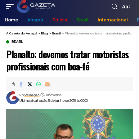
Aa
Home
Amapá
Polícia
Brasil
Internacional
A Gazeta do Amapá
>
Blog
>
Brasil
>
Planalto: devemos tratar motoristas profissionais com boa-fé
BRASIL
Planalto: devemos tratar motoristas
profissionais com boa-fé
Por
Redação
7 anos atrás
Ultima atualização: 5 de junho de 2019 às 00:00