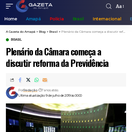
Aa
Home
Amapá
Polícia
Brasil
Internacional
A Gazeta do Amapá
>
Blog
>
Brasil
>
Plenário da Câmara começa a discutir reforma da Previdência
BRASIL
Plenário da Câmara começa a
discutir reforma da Previdência
Por
Redação
7 anos atrás
Ultima atualização: 9 de julho de 2019 às 00:00