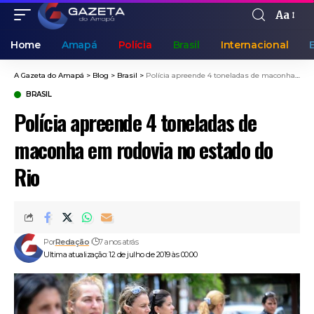
Aa
Home
Amapá
Polícia
Brasil
Internacional
A Gazeta do Amapá
>
Blog
>
Brasil
>
Polícia apreende 4 toneladas de maconha em rodovia no estado do Rio
BRASIL
Polícia apreende 4 toneladas de
maconha em rodovia no estado do
Rio
Por
Redação
7 anos atrás
Ultima atualização: 12 de julho de 2019 às 00:00