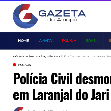
HOME
AMAPÁ
POLÍCIA
BRASIL
I
A Gazeta do Amapá
>
Blog
>
Polícia
>
Polícia Civil desmonta uma fábrica cla
POLÍCIA
Polícia Civil desm
em Laranjal do Jari