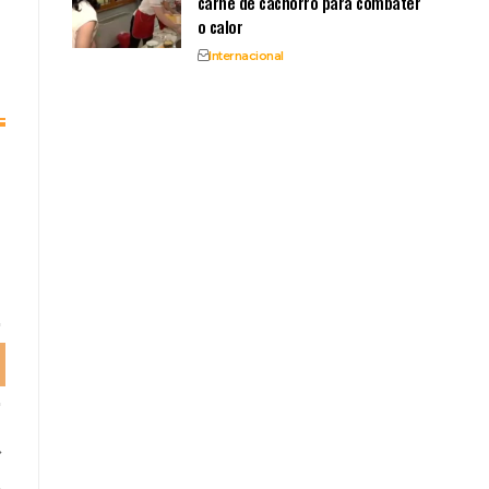
carne de cachorro para combater
o calor
Internacional