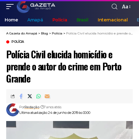
Aa
Home
Amapá
Polícia
Brasil
Internacional
A Gazeta do Amapá
>
Blog
>
Polícia
>
Polícia Civil elucida homicídio e prende o autor do crime em Porto Grande
POLÍCIA
Polícia Civil elucida homicídio e
prende o autor do crime em Porto
Grande
Por
Redação
7 anos atrás
Ultima atualização: 24 de junho de 2019 às 00:00