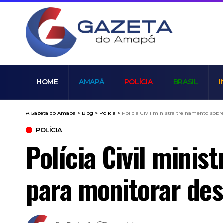
HOME
AMAPÁ
POLÍCIA
BRASIL
I
A Gazeta do Amapá
>
Blog
>
Polícia
>
Polícia Civil ministra treinamento so
POLÍCIA
Polícia Civil minis
para monitorar d