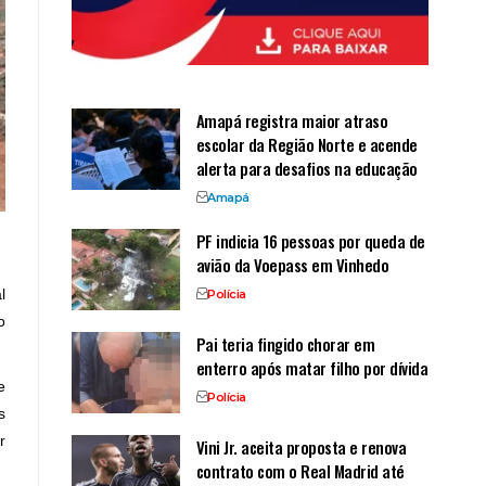
Amapá registra maior atraso
escolar da Região Norte e acende
alerta para desafios na educação
Amapá
PF indicia 16 pessoas por queda de
avião da Voepass em Vinhedo
l
Polícia
o
Pai teria fingido chorar em
enterro após matar filho por dívida
e
Polícia
s
r
Vini Jr. aceita proposta e renova
contrato com o Real Madrid até