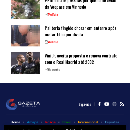
PF indicia 16 pessoas por queda de avião
da Voepass em Vinhedo
Polícia
Pai teria fingido chorar em enterro após
matar filho por dívida
Polícia
Vini Jr. aceita proposta e renova contrato
com o Real Madrid até 2032
Esporte
Siga-nos
Home
Amapá
Polícia
Brasil
Internacional
Esportes
Bem Estar
Entretenimento
Colunas