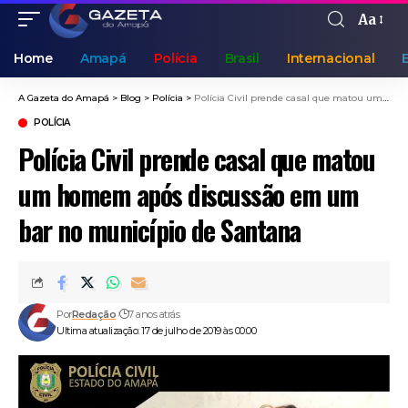
Aa
Home
Amapá
Polícia
Brasil
Internacional
A Gazeta do Amapá
>
Blog
>
Polícia
>
Polícia Civil prende casal que matou um homem após discussão em um bar no município de Santana
POLÍCIA
Polícia Civil prende casal que matou
um homem após discussão em um
bar no município de Santana
Por
Redação
7 anos atrás
Ultima atualização: 17 de julho de 2019 às 00:00